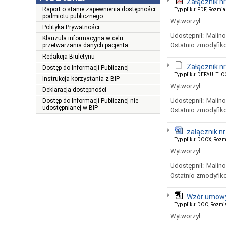
Załącznik nr
Raport o stanie zapewnienia dostępności
Typ pliku: PDF, Rozmia
podmiotu publicznego
Wytworzył:
Polityka Prywatności
Udostępnił:
Malin
Klauzula informacyjna w celu
Ostatnio zmodyfik
przetwarzania danych pacjenta
Redakcja Biuletynu
Załącznik n
Dostęp do Informacji Publicznej
Typ pliku: DEFAULT.IC
Instrukcja korzystania z BIP
Wytworzył:
Deklaracja dostępności
Udostępnił:
Malin
Dostęp do Informacji Publicznej nie
udostępnianej w BIP
Ostatnio zmodyfik
załącznik n
Typ pliku: DOCX, Rozm
Wytworzył:
Udostępnił:
Malin
Ostatnio zmodyfik
Wzór umowy
Typ pliku: DOC, Rozmi
Wytworzył: