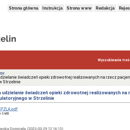
Strona główna
Instrukcja
Strona www
Redakcja
Rejes
elin
Wyszukiwanie treśc
rsy
udzielanie świadczeń opieki zdrowotnej realizowanych na rzecz pacj
 Strzelinie
a udzielanie świadczeń opieki zdrowotnej realizowanych na
latoryjnego w Strzelinie
PZLA.pdf
r: 5 MB
owska Domicela
(2023-03-29 12:16:13)