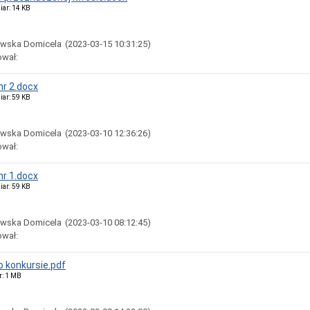
iar: 14 KB
owska Domicela
(2023-03-15 10:31:25)
ował:
r 2.docx
iar: 59 KB
owska Domicela
(2023-03-10 12:36:26)
ował:
r 1.docx
iar: 59 KB
owska Domicela
(2023-03-10 08:12:45)
ował:
o konkursie.pdf
r: 1 MB