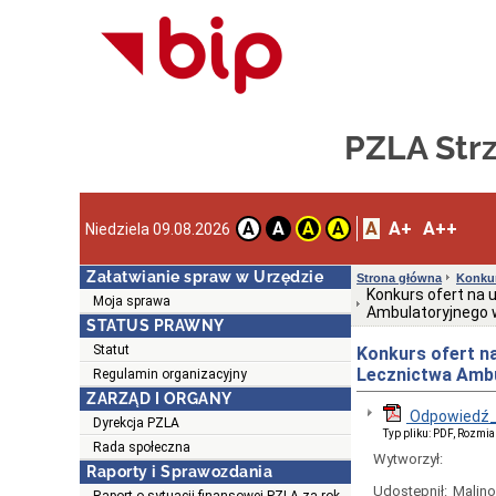
PZLA Strz
A
A+
A++
A
A
A
A
Niedziela 09.08.2026
Załatwianie spraw w Urzędzie
Strona główna
Konku
Konkurs ofert na 
Moja sprawa
Ambulatoryjnego w
STATUS PRAWNY
Statut
Konkurs ofert n
Lecznictwa Ambu
Regulamin organizacyjny
ZARZĄD I ORGANY
Odpowiedź_
Dyrekcja PZLA
Typ pliku: PDF, Rozmia
Rada społeczna
Wytworzył:
Raporty i Sprawozdania
Udostępnił:
Malin