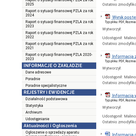
Raport o sytuacji finansowej PZLA za rok
2025
Ostatnio zmodyfik
Raport o sytuacji finansowej PZLA za rok
2024
Wynik post
Raport o sytuacji finansowej PZLA za rok
Typ pliku: PDF, Rozmia
2023
Wytworzył:
Raport o sytuacji finansowej PZLA za rok
2022
Udostępnił:
Malin
Ostatnio zmodyfik
Raport o sytuacji finansowej PZLA za rok
2021
Raport o sytuacji finansowej PZLA 2020-
Informacja
2023
Typ pliku: PDF, Rozmia
INFORMACJE O ZAKŁADZIE
Wytworzył:
Dane adresowe
Udostępnił:
Malin
Poradnie
Ostatnio zmodyfik
Poradnie specjalistyczne
REJESTRY I EWIDENCJE
Informacja 
Działalność podstawowa
Typ pliku: PDF, Rozmia
Statystyka
Wytworzył:
Archiwum
Udostępnił:
Malin
Udostępnianie
Ostatnio zmodyfik
Aktualności i Ogłoszenia
Ogłoszenie o sprzedaży aparatu
Informacja 