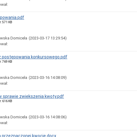
ował:
ępowania.pdf
r: 571 KB
owska Domicela
(2023-03-17 13:29:54)
ował:
 z postępowania konkursowego.pdf
r: 769 KB
owska Domicela
(2023-03-16 14:08:09)
ował:
w sprawie zwiekszenia kwoty.pdf
r: 616 KB
owska Domicela
(2023-03-16 14:08:06)
ował:
o przeznaczonej kwocie.docx