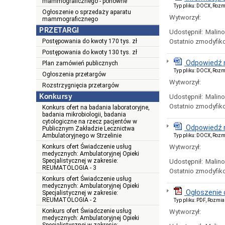
mammograficznego - ponowne
Typ pliku: DOCX, Rozm
Ogłoszenie o sprzedaży aparatu
Wytworzył:
mammograficznego
PRZETARGI
Udostępnił:
Malin
Postępowania do kwoty 170 tys. zł
Ostatnio zmodyfik
Postępowania do kwoty 130 tys. zł
Odpowiedź n
Plan zamówień publicznych
Typ pliku: DOCX, Rozm
Ogłoszenia przetargów
Wytworzył:
Rozstrzygnięcia przetargów
Konkursy
Udostępnił:
Malin
Ostatnio zmodyfik
Konkurs ofert na badania laboratoryjne,
badania mikrobiologii, badania
cytologiczne na rzecz pacjentów w
Odpowiedź n
Publicznym Zakładzie Lecznictwa
Ambulatoryjnego w Strzelinie
Typ pliku: DOCX, Rozm
Konkurs ofert Świadczenie usług
Wytworzył:
medycznych: Ambulatoryjnej Opieki
Specjalistycznej w zakresie:
Udostępnił:
Malin
REUMATOLOGIA - 3
Ostatnio zmodyfik
Konkurs ofert Świadczenie usług
medycznych: Ambulatoryjnej Opieki
Ogłoszenie 
Specjalistycznej w zakresie:
REUMATOLOGIA - 2
Typ pliku: PDF, Rozmia
Konkurs ofert Świadczenie usług
Wytworzył:
medycznych: Ambulatoryjnej Opieki