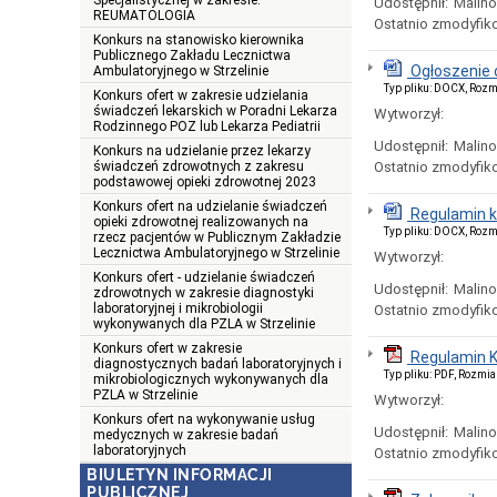
Specjalistycznej w zakresie:
Udostępnił:
Malin
REUMATOLOGIA
Ostatnio zmodyfik
Konkurs na stanowisko kierownika
Publicznego Zakładu Lecznictwa
Ogłoszenie 
Ambulatoryjnego w Strzelinie
Typ pliku: DOCX, Rozm
Konkurs ofert w zakresie udzielania
świadczeń lekarskich w Poradni Lekarza
Wytworzył:
Rodzinnego POZ lub Lekarza Pediatrii
Udostępnił:
Malin
Konkurs na udzielanie przez lekarzy
świadczeń zdrowotnych z zakresu
Ostatnio zmodyfik
podstawowej opieki zdrowotnej 2023
Konkurs ofert na udzielanie świadczeń
Regulamin 
opieki zdrowotnej realizowanych na
Typ pliku: DOCX, Rozm
rzecz pacjentów w Publicznym Zakładzie
Lecznictwa Ambulatoryjnego w Strzelinie
Wytworzył:
Konkurs ofert - udzielanie świadczeń
Udostępnił:
Malin
zdrowotnych w zakresie diagnostyki
laboratoryjnej i mikrobiologii
Ostatnio zmodyfik
wykonywanych dla PZLA w Strzelinie
Konkurs ofert w zakresie
Regulamin K
diagnostycznych badań laboratoryjnych i
Typ pliku: PDF, Rozmia
mikrobiologicznych wykonywanych dla
PZLA w Strzelinie
Wytworzył:
Konkurs ofert na wykonywanie usług
Udostępnił:
Malin
medycznych w zakresie badań
laboratoryjnych
Ostatnio zmodyfik
BIULETYN INFORMACJI
PUBLICZNEJ