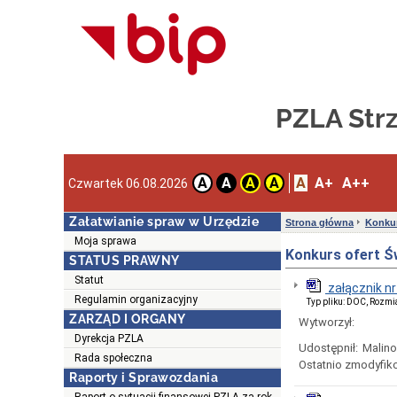
PZLA Strz
A
A+
A++
A
A
A
A
Czwartek 06.08.2026
Załatwianie spraw w Urzędzie
Strona główna
Konku
Moja sprawa
Konkurs ofert Ś
STATUS PRAWNY
Statut
załącznik nr
Regulamin organizacyjny
Typ pliku: DOC, Rozmi
ZARZĄD I ORGANY
Wytworzył:
Dyrekcja PZLA
Udostępnił:
Malin
Rada społeczna
Ostatnio zmodyfik
Raporty i Sprawozdania