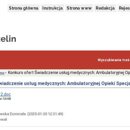
Strona główna
Instrukcja
Strona www
Redakcja
Rejes
elin
Wyszukiwanie treśc
Konkurs ofert Świadczenie usług medycznych: Ambulatoryjnej Op
rsy
wiadczenie usług medycznych: Ambulatoryjnej Opieki Specj
 2.doc
ar: 56 KB
owska Domicela
(2025-01-30 12:31:49)
ował: