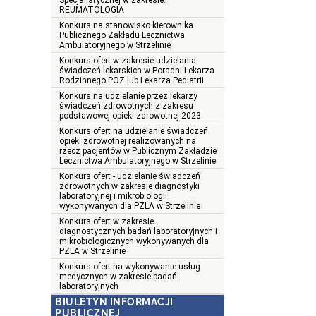
Specjalistycznej w zakresie:
REUMATOLOGIA
Konkurs na stanowisko kierownika
Publicznego Zakładu Lecznictwa
Ambulatoryjnego w Strzelinie
Konkurs ofert w zakresie udzielania
świadczeń lekarskich w Poradni Lekarza
Rodzinnego POZ lub Lekarza Pediatrii
Konkurs na udzielanie przez lekarzy
świadczeń zdrowotnych z zakresu
podstawowej opieki zdrowotnej 2023
Konkurs ofert na udzielanie świadczeń
opieki zdrowotnej realizowanych na
rzecz pacjentów w Publicznym Zakładzie
Lecznictwa Ambulatoryjnego w Strzelinie
Konkurs ofert - udzielanie świadczeń
zdrowotnych w zakresie diagnostyki
laboratoryjnej i mikrobiologii
wykonywanych dla PZLA w Strzelinie
Konkurs ofert w zakresie
diagnostycznych badań laboratoryjnych i
mikrobiologicznych wykonywanych dla
PZLA w Strzelinie
Konkurs ofert na wykonywanie usług
medycznych w zakresie badań
laboratoryjnych
BIULETYN INFORMACJI
PUBLICZNEJ