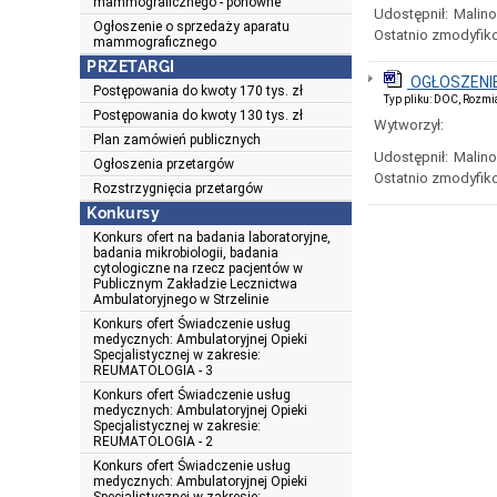
mammograficznego - ponowne
Udostępnił:
Malin
Ogłoszenie o sprzedaży aparatu
Ostatnio zmodyfik
mammograficznego
PRZETARGI
OGŁOSZENIE
Postępowania do kwoty 170 tys. zł
Typ pliku: DOC, Rozmi
Postępowania do kwoty 130 tys. zł
Wytworzył:
Plan zamówień publicznych
Udostępnił:
Malin
Ogłoszenia przetargów
Ostatnio zmodyfik
Rozstrzygnięcia przetargów
Konkursy
Konkurs ofert na badania laboratoryjne,
badania mikrobiologii, badania
cytologiczne na rzecz pacjentów w
Publicznym Zakładzie Lecznictwa
Ambulatoryjnego w Strzelinie
Konkurs ofert Świadczenie usług
medycznych: Ambulatoryjnej Opieki
Specjalistycznej w zakresie:
REUMATOLOGIA - 3
Konkurs ofert Świadczenie usług
medycznych: Ambulatoryjnej Opieki
Specjalistycznej w zakresie:
REUMATOLOGIA - 2
Konkurs ofert Świadczenie usług
medycznych: Ambulatoryjnej Opieki