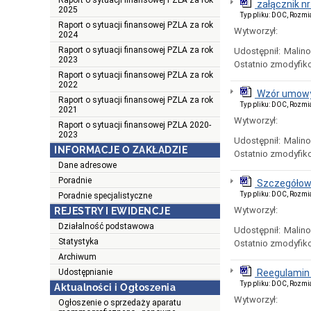
Raport o sytuacji finansowej PZLA za rok
załącznik nr
2025
Typ pliku: DOC, Rozmi
Raport o sytuacji finansowej PZLA za rok
Wytworzył:
2024
Raport o sytuacji finansowej PZLA za rok
Udostępnił:
Malin
2023
Ostatnio zmodyfik
Raport o sytuacji finansowej PZLA za rok
2022
Wzór umowy
Raport o sytuacji finansowej PZLA za rok
Typ pliku: DOC, Rozmi
2021
Wytworzył:
Raport o sytuacji finansowej PZLA 2020-
2023
Udostępnił:
Malin
INFORMACJE O ZAKŁADZIE
Ostatnio zmodyfik
Dane adresowe
Poradnie
Szczegółowe
Typ pliku: DOC, Rozmi
Poradnie specjalistyczne
Wytworzył:
REJESTRY I EWIDENCJE
Działalność podstawowa
Udostępnił:
Malin
Statystyka
Ostatnio zmodyfik
Archiwum
Udostępnianie
Reegulamin
Typ pliku: DOC, Rozmi
Aktualności i Ogłoszenia
Wytworzył:
Ogłoszenie o sprzedaży aparatu