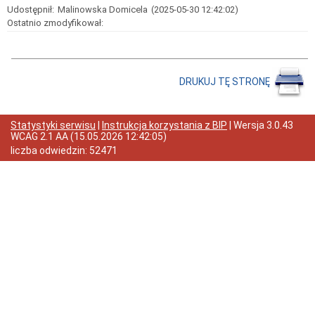
Sprawozdania
Udostępnił:
Malinowska Domicela
(2025-05-30 12:42:02)
Raport
Ostatnio zmodyfikował:
o
sytuacji
finansowej
PZLA
za
DRUKUJ TĘ STRONĘ
rok
2025
Raport
o
Statystyki serwisu
|
Instrukcja korzystania z BIP
| Wersja
3.0.43
sytuacji
WCAG 2.1 AA
(
15.05.2026 12:42:05
)
finansowej
liczba odwiedzin:
52471
PZLA
za
rok
2024
Raport
o
sytuacji
finansowej
PZLA
za
rok
2023
Raport