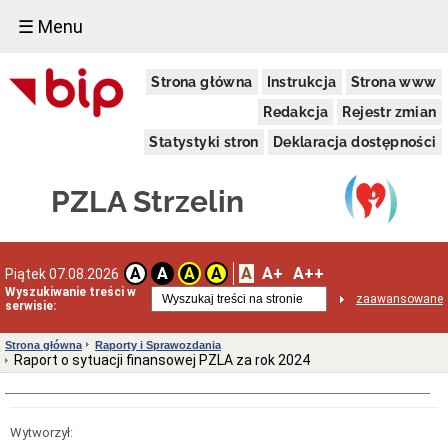
☰ Menu
Załatwianie
Strona główna
Instrukcja
Strona www
spraw
w
Redakcja
Rejestr zmian
Urzędzie
Moja
Statystyki stron
Deklaracja dostępności
sprawa
STATUS
PZLA Strzelin
PRAWNY
Statut
Regulamin
organizacyjny
A
A+
A++
A
A
A
A
Piątek 07.08.2026
ZARZĄD
Wyszukiwanie treści w
I
zaawansowane
serwisie:
ORGANY
Dyrekcja
Strona główna
Raporty i Sprawozdania
PZLA
Raport o sytuacji finansowej PZLA za rok 2024
Rada
społeczna
Raporty
i
Wytworzył: